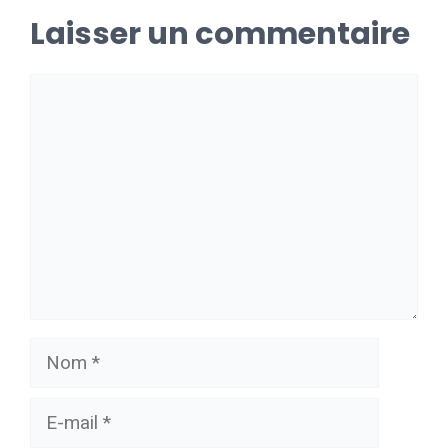
Laisser un commentaire
Commentaire
Nom
E-
mail